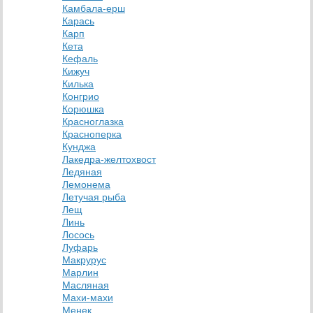
Камбала-ерш
Карась
Карп
Кета
Кефаль
Кижуч
Килька
Конгрио
Корюшка
Красноглазка
Красноперка
Кунджа
Лакедра-желтохвост
Ледяная
Лемонема
Летучая рыба
Лещ
Линь
Лосось
Луфарь
Макрурус
Марлин
Масляная
Махи-махи
Менек