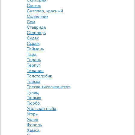
Скумбрия
Снеток
Снэппер, красный
Солнечник
Сом
Ставрида
Стерлядь
Судак
Сырок
Таймень
Тара
Тарань
Терпуг
Тилапия
Толстолобик
Треска
Треска тихоокеанская
Тунец
Тюлька
Тюрбо
Угольная рыба
Угорь
Уклея
Форель
Хамса