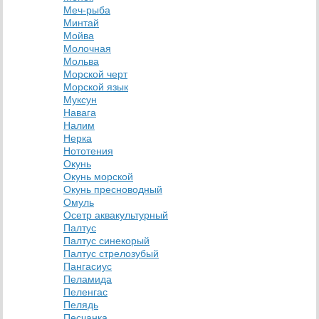
Меч-рыба
Минтай
Мойва
Молочная
Мольва
Морской черт
Морской язык
Муксун
Навага
Налим
Нерка
Нототения
Окунь
Окунь морской
Окунь пресноводный
Омуль
Осетр аквакультурный
Палтус
Палтус синекорый
Палтус стрелозубый
Пангасиус
Пеламида
Пеленгас
Пелядь
Песчанка