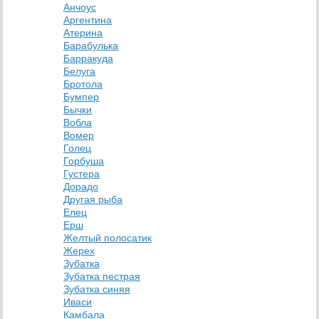
Анчоус
Аргентина
Атерина
Барабулька
Барракуда
Белуга
Бротола
Бумпер
Бычки
Вобла
Вомер
Голец
Горбуша
Густера
Дорадо
Другая рыба
Елец
Ерш
Желтый полосатик
Жерех
Зубатка
Зубатка пестрая
Зубатка синяя
Иваси
Камбала