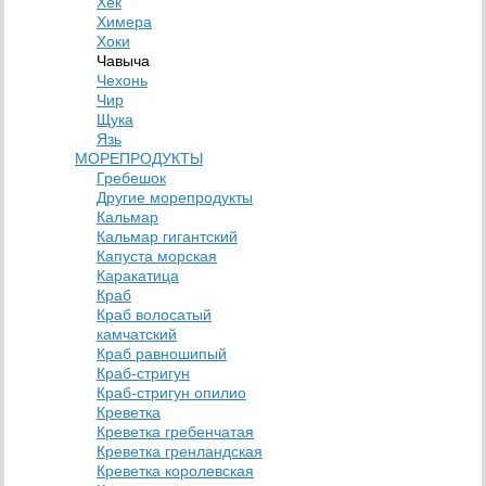
Хек
Химера
Хоки
Чавыча
Чехонь
Чир
Щука
Язь
МОРЕПРОДУКТЫ
Гребешок
Другие морепродукты
Кальмар
Кальмар гигантский
Капуста морская
Каракатица
Краб
Краб волосатый
камчатский
Краб равношипый
Краб-стригун
Краб-стригун опилио
Креветка
Креветка гребенчатая
Креветка гренландская
Креветка королевская