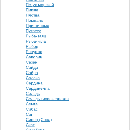
Петух морской
Пикша
Плотва
Помпано
Пристипома
Путассу
Рыба-заяц
Рыба-игла
Рыбец
Ряпушка
Саворин
Сазан
Сайда
Сайра
Салака
Сардина
Сардинелла
Сельдь
Сельдь тихоокеанская
Семга
Сибас
Сиг
Синец (Сопа)
Скат