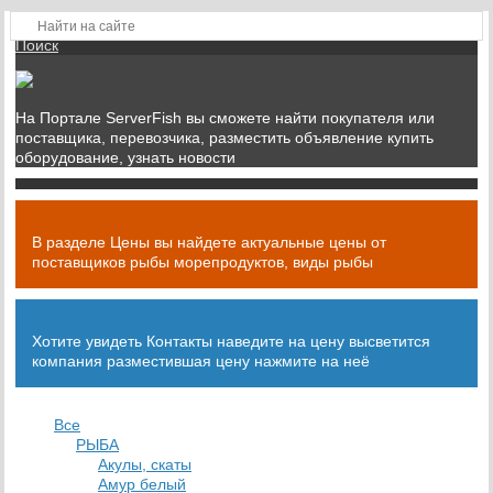
Войти
Регистрация
Поиск
На Портале ServerFish вы сможете найти покупателя или
поставщика, перевозчика, разместить объявление купить
оборудование, узнать новости
В разделе Цены вы найдете актуальные цены от
поставщиков рыбы морепродуктов, виды рыбы
Хотите увидеть Контакты наведите на цену высветится
компания разместившая цену нажмите на неё
Все
РЫБА
Акулы, скаты
Амур белый