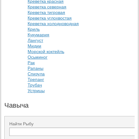
Креветка красная
Креветка северная
Креветка тигровая
Креветка углохвостая
Креветка холодноводная
Криль
Кукумария
Лангуст
Мидии
Морской коктейль
Осьминог
Рак
Рапаны
Спизула
Трепанг
Трубач
Устрицы
Чавыча
Найти Рыбу