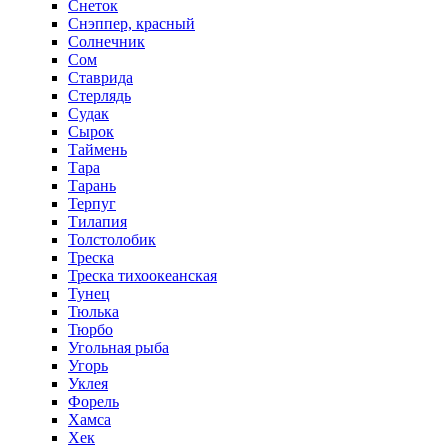
Снеток
Снэппер, красный
Солнечник
Сом
Ставрида
Стерлядь
Судак
Сырок
Таймень
Тара
Тарань
Терпуг
Тилапия
Толстолобик
Треска
Треска тихоокеанская
Тунец
Тюлька
Тюрбо
Угольная рыба
Угорь
Уклея
Форель
Хамса
Хек