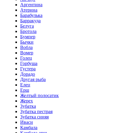
Аргентина
Атерина
Барабулька
Барракуда
Белуга
Бротола
Бумпер
Бычки
Вобла
Вомер
Голец
Горбуша
Густера
Дорадо
Другая рыба
Елец
Ерш
Желтый полосатик
Жерех
Зубатка
Зубатка пестрая
Зубатка синяя
Иваси
Камбала
Камбала-ерш