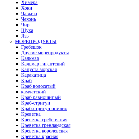
Химера
Хоки
Чавыча
Чехонь
Чир
Щука
Язь
МОРЕПРОДУКТЫ
Гребешок
Другие морепродукты
Кальмар
Кальмар гигантский
Капуста морская
Каракатица
Краб
Краб волосатый
камчатский
Краб равношипый
Краб-стригун
Краб-стригун опилио
Креветка
Креветка гребенчатая
Креветка гренландская
Креветка королевская
Креветка красная