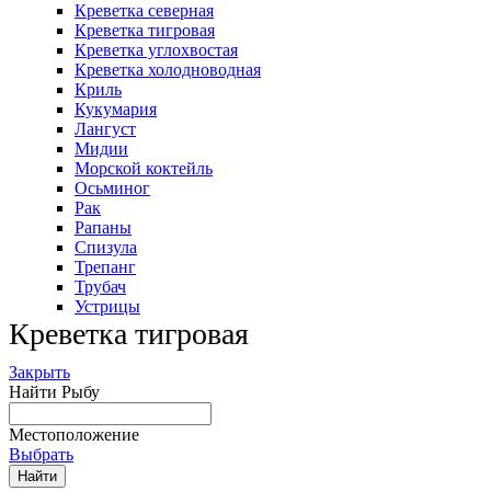
Креветка северная
Креветка тигровая
Креветка углохвостая
Креветка холодноводная
Криль
Кукумария
Лангуст
Мидии
Морской коктейль
Осьминог
Рак
Рапаны
Спизула
Трепанг
Трубач
Устрицы
Креветка тигровая
Закрыть
Найти Рыбу
Местоположение
Выбрать