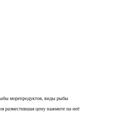
вщика, перевозчика, разместить объявление купить оборудование
рыбы морепродуктов, виды рыбы
ия разместившая цену нажмите на неё