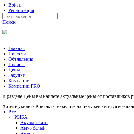
Войти
Регистрация
Поиск
На Портале ServerFish вы сможете найти покупателя или поста
Главная
Новости
Объявления
Прайсы
Цены
Закупки
Компании
Компании PRO
В разделе Цены вы найдете актуальные цены от поставщиков 
Хотите увидеть Контакты наведите на цену высветится компан
Все
РЫБА
Акулы, скаты
Амур белый
Анчоус