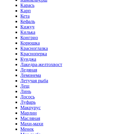
Карась
Карп
Кета
Кефаль
Кижуч
Килька
Конгрио
Корюшка
Красноглазка
Красноперка
Кунджа
Лакедра-желтохвост
Ледяная
Лемонема
Летучая рыба
Лещ
Линь
Лосось
Луфарь
Макрурус
Марлин
Масляная
Махи-махи
Менек