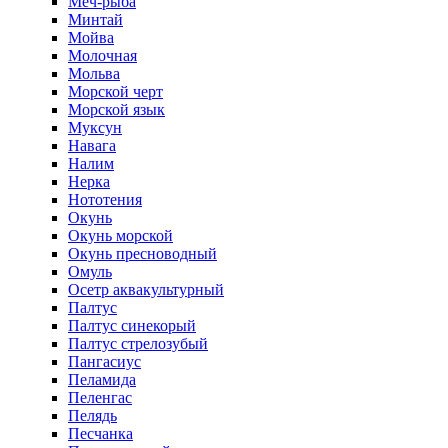
Меч-рыба
Минтай
Мойва
Молочная
Мольва
Морской черт
Морской язык
Муксун
Навага
Налим
Нерка
Нототения
Окунь
Окунь морской
Окунь пресноводный
Омуль
Осетр аквакультурный
Палтус
Палтус синекорый
Палтус стрелозубый
Пангасиус
Пеламида
Пеленгас
Пелядь
Песчанка