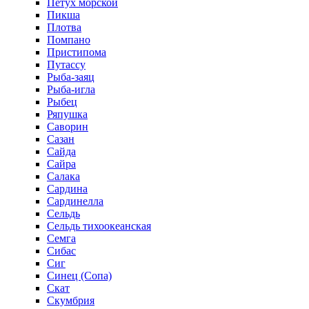
Петух морской
Пикша
Плотва
Помпано
Пристипома
Путассу
Рыба-заяц
Рыба-игла
Рыбец
Ряпушка
Саворин
Сазан
Сайда
Сайра
Салака
Сардина
Сардинелла
Сельдь
Сельдь тихоокеанская
Семга
Сибас
Сиг
Синец (Сопа)
Скат
Скумбрия