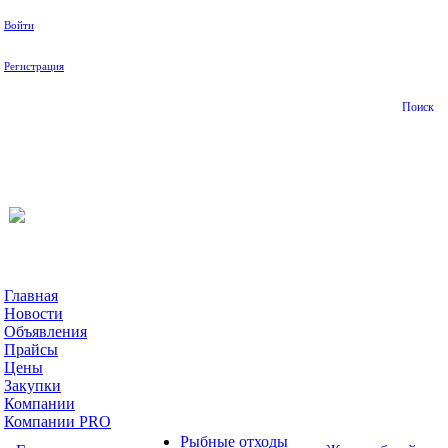
Войти
Регистрация
Поиск
На Портале ServerFish вы сможете найти покупателя или
поставщика, перевозчика, разместить объявление купить
оборудование, узнать новости
Главная
Новости
Объявления
Прайсы
Цены
Закупки
Компании
Компании PRO
Рыбные отходы