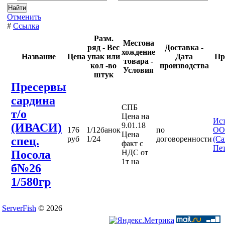
Отменить
#
Ссылка
Разм.
Местона
ряд - Вес
Доставка -
хождение
Название
Цена
упак или
Дата
Пр
товара -
кол -во
производства
Условия
штук
Пресервы
сардина
СПБ
т/о
Цена на
Ис
(ИВАСИ)
9.01.18
176
1/12банок
по
ОО
Цена
спец.
руб
1/24
договоренности
(Са
факт с
Пет
Посола
НДС от
1т на
б№26
1/580гр
ServerFish
© 2026