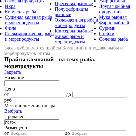
Готовая продукция
Жир рыбный
Пресервы рыбные
Икра
Другая рыбная
Полуфабрикаты
Копченая рыба
продукция
рыбные
Сушеная,вяленая рыба
Мука рыбная
Охлажденная рыба и
и морепродукты
Фарш рыбный
морепродукты
Филе
Сурими
Консервы рыбные
Свежемороженая, рыба
Стейки
Живая рыба и
и морепродукты
Соленая рыба
морепродукты
Здесь публикуются прайсы Компаний о продаже рыбы и
морепродуктов оптом
Прайсы компаний - на тему рыба,
морепродукты
Закрыть
Название
Цена
от
до
руб
Местоположение товара
Выбрать
Продавец
Размещено
от
до