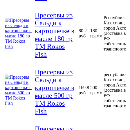
Пресервы из
Республика
Сельди к
Казахстан,
город Актоб
картошечке в
80.2
180
(доставка в
руб
грамм
масле 180 гр
РФ
собственным
ТМ Rokos
транспортом
Fish
Пресервы из
республика
Сельди к
Казахстан,
город Актоб
картошечке в
169.8
500
(доставка в
руб
грамм
масле 500 гр
РФ
собственным
ТМ Rokos
транспортом
Fish
Пресервы из