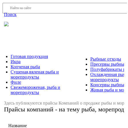
Войти
Регистрация
Поиск
На Портале ServerFish вы сможете найти покупателя или
поставщика, перевозчика, разместить объявление купить
оборудование, узнать новости
Готовая продукция
Рыбные отходы
Икра
Пресервы рыбные
Копченая рыба
Полуфабрикаты р
Сушеная,вяленая рыба и
Охлажденная рыба
морепродукты
морепродукты
Филе
Консервы рыбные
Свежемороженая, рыба и
Живая рыба и мор
морепродукты
Здесь публикуются прайсы Компаний о продаже рыбы и море
Прайсы компаний - на тему рыба, морепрод
Название