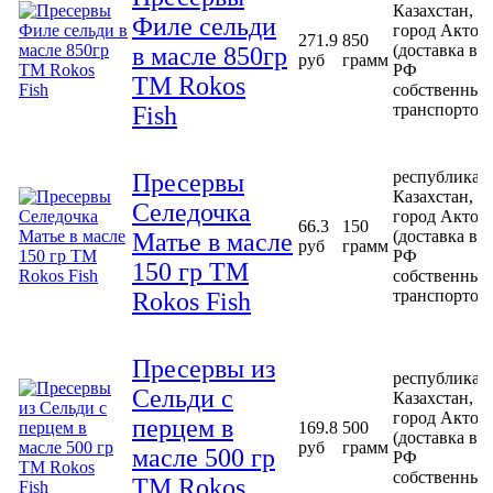
Казахстан,
Филе сельди
город Актоб
271.9
850
(доставка в
в масле 850гр
руб
грамм
РФ
ТМ Rokos
собственным
транспортом
Fish
республика
Пресервы
Казахстан,
Селедочка
город Актоб
66.3
150
(доставка в
Матье в масле
руб
грамм
РФ
150 гр ТМ
собственным
транспортом
Rokos Fish
Пресервы из
республика
Сельди с
Казахстан,
город Актоб
перцем в
169.8
500
(доставка в
руб
грамм
масле 500 гр
РФ
собственным
ТМ Rokos