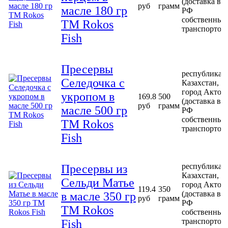
(доставка в
руб
грамм
масле 180 гр
РФ
собственным
ТМ Rokos
транспортом
Fish
Пресервы
республика
Селедочка с
Казахстан,
город Актоб
укропом в
169.8
500
(доставка в
руб
грамм
масле 500 гр
РФ
собственным
ТМ Rokos
транспортом
Fish
республика
Пресервы из
Казахстан,
Сельди Матье
город Актоб
119.4
350
(доставка в
в масле 350 гр
руб
грамм
РФ
ТМ Rokos
собственным
транспортом
Fish