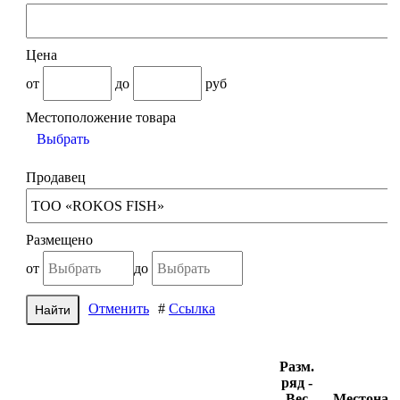
Цена
от
до
руб
Местоположение товара
Выбрать
Продавец
Размещено
от
до
Отменить
#
Ссылка
Разм.
ряд -
Вес
Местона