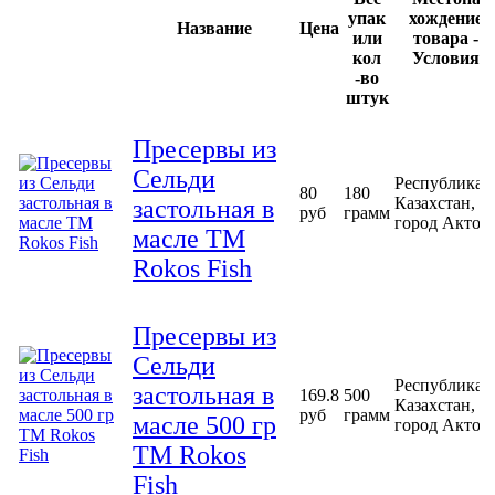
упак
хождение
Название
Цена
или
товара -
кол
Условия
-во
штук
Пресервы из
Сельди
Республика
80
180
Казахстан,
застольная в
руб
грамм
город Актоб
масле ТМ
Rokos Fish
Пресервы из
Сельди
Республика
застольная в
169.8
500
Казахстан,
руб
грамм
масле 500 гр
город Актоб
ТМ Rokos
Fish