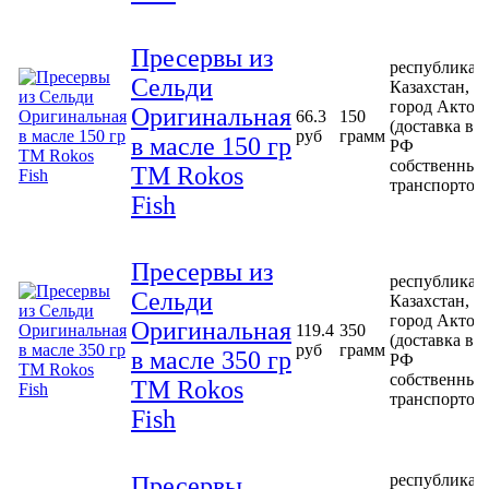
Пресервы из
республика
Сельди
Казахстан,
город Актоб
Оригинальная
66.3
150
(доставка в
руб
грамм
в масле 150 гр
РФ
собственным
ТМ Rokos
транспортом
Fish
Пресервы из
республика
Сельди
Казахстан,
город Актоб
Оригинальная
119.4
350
(доставка в
руб
грамм
в масле 350 гр
РФ
собственным
ТМ Rokos
транспортом
Fish
республика
Пресервы