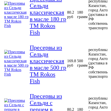
республика
Сельди
Казахстан,
город Актоб
классическая
80.2
180
(доставка в
руб
грамм
в масле 180 гр
РФ
собственным
ТМ Rokos
транспортом
Fish
Пресервы из
республика
Сельди
Казахстан,
город Актоб
классическая
169.8
500
(доставка в
руб
грамм
в масле 500 гр
РФ
собственным
ТМ Rokos
транспортом
Fish
Пресервы из
республика
Сельди с
Казахстан,
город Актоб
перцем в
80.2
180