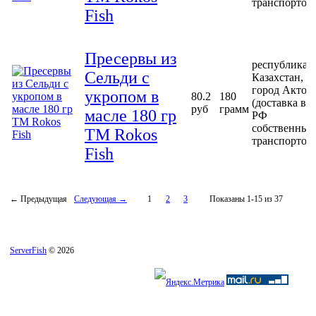
транспортом
Fish
Пресервы из
республика
Сельди с
Казахстан,
город Актоб
укропом в
80.2
180
(доставка в
руб
грамм
масле 180 гр
РФ
собственным
ТМ Rokos
транспортом
Fish
← Предыдущая
Следующая →
1
2
3
Показаны 1-15 из 37
ServerFish
© 2026