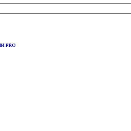
, узнать новости
И PRO