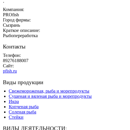
.
Компания:
PROfish
Город фирмы:
Сызрань
Краткое описание:
Рыбопереработка
Контакты
Телефон:
89276188007
Сайт:
pfish.ru
Виды продукции
Свежемороженая, рыба и морепродукты
Сушеная и вяленая рыба и морепродукты
Икра
Копченая рыба
Соленая рыба
Стейки
ВИДЫ ДЕЯТЕЛЬНОСТИ: