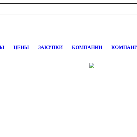
вщика, перевозчика, разместить объявление купить оборудование
СЫ
ЦЕНЫ
ЗАКУПКИ
КОМПАНИИ
КОМПАНИ