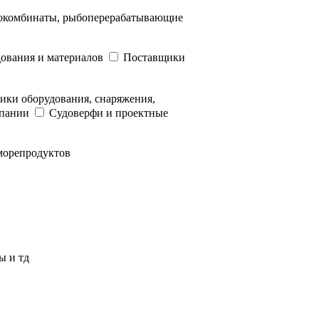
окомбинаты, рыбоперерабатывающие
ования и материалов
Поставщики
ики оборудования, снаряжения,
мпании
Судоверфи и проектные
морепродуктов
ы и тд