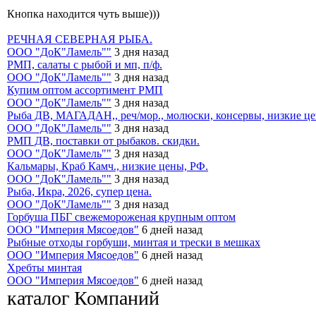
Кнопка находится чуть выше)))
РЕЧНАЯ СЕВЕРНАЯ РЫБА.
ООО "ДоК"Ламель""
3 дня назад
РМП, салаты с рыбой и мп, п/ф.
ООО "ДоК"Ламель""
3 дня назад
Купим оптом ассортимент РМП
ООО "ДоК"Ламель""
3 дня назад
Рыба ДВ, МАГАДАН,, реч/мор., молюски, консервы, низкие ц
ООО "ДоК"Ламель""
3 дня назад
РМП ДВ, поставки от рыбаков. скидки.
ООО "ДоК"Ламель""
3 дня назад
Кальмары, Краб Камч., низкие цены, РФ.
ООО "ДоК"Ламель""
3 дня назад
Рыба, Икра, 2026, супер цена.
ООО "ДоК"Ламель""
3 дня назад
Горбуша ПБГ свежемороженая крупным оптом
ООО "Империя Мясоедов"
6 дней назад
Рыбные отходы горбуши, минтая и трески в мешках
ООО "Империя Мясоедов"
6 дней назад
Хребты минтая
ООО "Империя Мясоедов"
6 дней назад
каталог Компаний