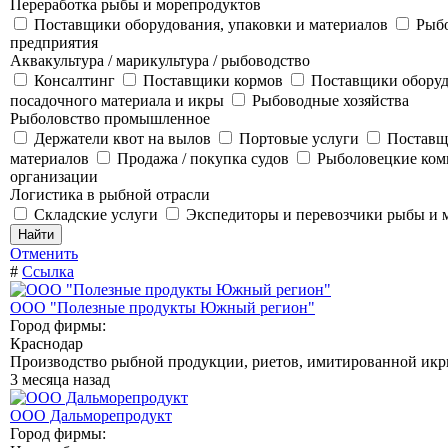
Переработка рыбы и морепродуктов
Поставщики оборудования, упаковки и материалов
Рыб
предприятия
Аквакультура / марикультура / рыбоводство
Консалтинг
Поставщики кормов
Поставщики оборуд
посадочного материала и икры
Рыбоводные хозяйства
Рыболовство промышленное
Держатели квот на вылов
Портовые услуги
Поставщ
материалов
Продажа / покупка судов
Рыболовецкие ко
организации
Логистика в рыбной отрасли
Складские услуги
Экспедиторы и перевозчики рыбы и 
Отменить
#
Ссылка
ООО "Полезные продукты Южный регион"
Город фирмы:
Краснодар
Производство рыбной продукции, риетов, имитированной икр
3 месяца назад
ООО Дальморепродукт
Город фирмы: