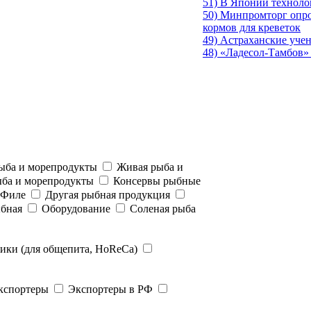
51) В Японии техноло
50) Минпромторг опро
кормов для креветок
49) Астраханские уче
48) «Ладесол-Тамбов»
ыба и морепродукты
Живая рыба и
ыба и морепродукты
Консервы рыбные
Филе
Другая рыбная продукция
бная
Оборудование
Соленая рыба
ики (для общепита, HoReCa)
кспортеры
Экспортеры в РФ