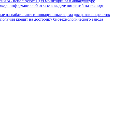
гии 5G используются для мониторинга в аквакультуре
верг информацию об отказе в выдаче лицензий на экспорт
ные разрабатывают инновационные корма для раков и креветок
 получил кредит на достройку биотехнологического завода