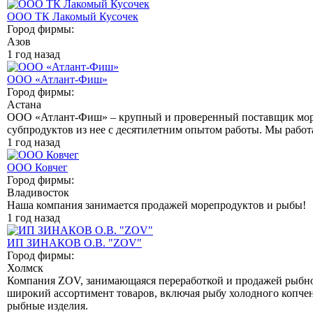
ООО ТК Лакомый Кусочек
Город фирмы:
Азов
1 год назад
ООО «Атлант-Фиш»
Город фирмы:
Астана
ООО «Атлант-Фиш» – крупный и проверенный поставщик мор
субпродуктов из нее с десятилетним опытом работы. Мы работа
1 год назад
ООО Ковчег
Город фирмы:
Владивосток
Наша компания занимается продажей морепродуктов и рыбы!
1 год назад
ИП ЗИНАКОВ О.В. "ZOV"
Город фирмы:
Холмск
Компания ZOV, занимающаяся переработкой и продажей рыбн
широкий ассортимент товаров, включая рыбу холодного копчен
рыбные изделия.