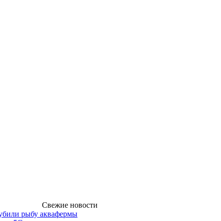
Свежие новости
губили рыбу аквафермы