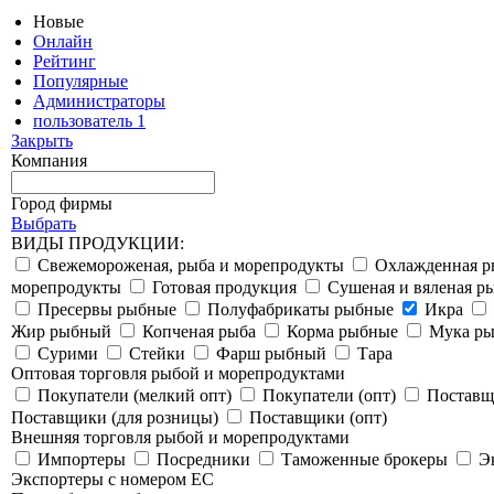
Новые
Онлайн
Рейтинг
Популярные
Администраторы
пользователь 1
Закрыть
Компания
Город фирмы
Выбрать
ВИДЫ ПРОДУКЦИИ:
Свежемороженая, рыба и морепродукты
Охлажденная р
морепродукты
Готовая продукция
Сушеная и вяленая р
Пресервы рыбные
Полуфабрикаты рыбные
Икра
Жир рыбный
Копченая рыба
Корма рыбные
Мука ры
Сурими
Стейки
Фарш рыбный
Тара
Оптовая торговля рыбой и морепродуктами
Покупатели (мелкий опт)
Покупатели (опт)
Поставщ
Поставщики (для розницы)
Поставщики (опт)
Внешняя торговля рыбой и морепродуктами
Импортеры
Посредники
Таможенные брокеры
Э
Экспортеры с номером ЕС