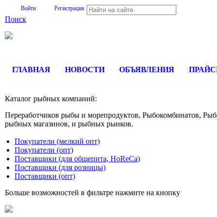
Войти
Регистрация
Поиск
На Портале ServerFish вы сможете найти покупателя или поста
ГЛАВНАЯ
НОВОСТИ
ОБЪЯВЛЕНИЯ
ПРАЙ
Каталог рыбных компаний:
Переработчиков рыбы и морепродуктов, Рыбокомбинатов, Ры
рыбных магазинов, и рыбных рынков.
Покупатели (мелкий опт)
Покупатели (опт)
Поставщики (для общепита, HoReCa)
Поставщики (для розницы)
Поставщики (опт)
Больше возможностей в фильтре нажмите на кнопку