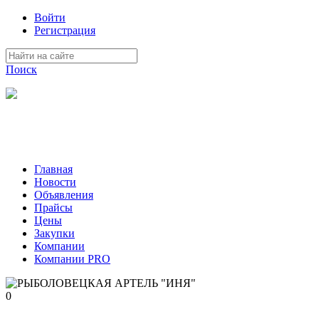
Войти
Регистрация
Поиск
На Портале ServerFish вы сможете найти покупателя или
поставщика, перевозчика, разместить объявление купить
оборудование, узнать новости
Главная
Новости
Объявления
Прайсы
Цены
Закупки
Компании
Компании PRO
0