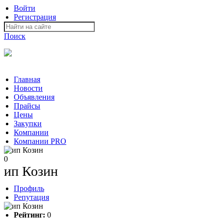
Войти
Регистрация
Поиск
На Портале ServerFish вы сможете найти покупателя или поста
Главная
Новости
Объявления
Прайсы
Цены
Закупки
Компании
Компании PRO
0
ип Козин
Профиль
Репутация
Рейтинг:
0