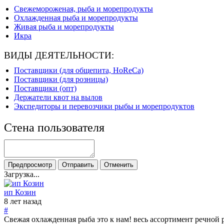
Свежемороженая, рыба и морепродукты
Охлажденная рыба и морепродукты
Живая рыба и морепродукты
Икра
ВИДЫ ДЕЯТЕЛЬНОСТИ:
Поставщики (для общепита, HoReCa)
Поставщики (для розницы)
Поставщики (опт)
Держатели квот на вылов
Экспедиторы и перевозчики рыбы и морепродуктов
Стена пользователя
Загрузка...
ип Козин
8 лет назад
#
Свежая охлажденная рыба это к нам! весь ассортимент речной