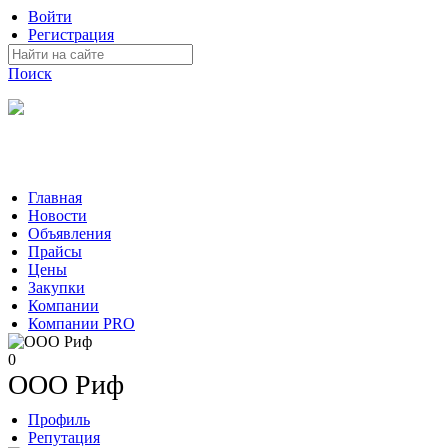
Войти
Регистрация
Поиск
На Портале ServerFish вы сможете найти покупателя или
поставщика, перевозчика, разместить объявление купить
оборудование, узнать новости
Главная
Новости
Объявления
Прайсы
Цены
Закупки
Компании
Компании PRO
0
ООО Риф
Профиль
Репутация