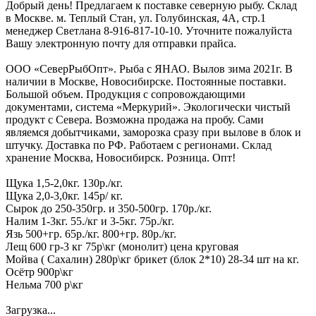
Добрый день! Предлагаем к поставке северную рыбу. Склад
в Москве. м. Теплый Стан, ул. Голубинская, 4А, стр.1
менеджер Светлана 8-916-817-10-10. Уточните пожалуйста
Вашу электронную почту для отправки прайса.
ООО «СеверРыбОпт». Рыба с ЯНАО. Вылов зима 2021г. В
наличии в Москве, Новосибирске. Постоянные поставки.
Большой объем. Продукция с сопровождающими
документами, система «Меркурий». Экологически чистый
продукт с Севера. Возможна продажа на пробу. Сами
являемся добытчиками, заморозка сразу при вылове в блок и
штучку. Доставка по РФ. Работаем с регионами. Склад
хранение Москва, Новосибирск. Розница. Опт!
Щука 1,5-2,0кг. 130р./кг.
Щука 2,0-3,0кг. 145р/ кг.
Сырок до 250-350гр. и 350-500гр. 170р./кг.
Налим 1-3кг. 55./кг и 3-5кг. 75р./кг.
Язь 500+гр. 65р./кг. 800+гр. 80р./кг.
Лещ 600 гр-3 кг 75р\кг (монолит) цена круговая
Мойва ( Сахалин) 280р\кг брикет (блок 2*10) 28-34 шт на кг.
Осётр 900р\кг
Нельма 700 р\кг
Загрузка...