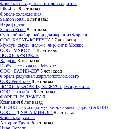
Форель охлажденная от производителя
Like-Fish
8 лет назад
Форель охлажденная
Salmon Retail
8 лет назад
Икра форели
Salmon Retail
8 лет назад
Суповой набор ,набор для жарки из Форели
ООО"КАРАТ-ФОРТУНА"
7 лет назад
Муксун, омуль, нельма, чир, сиг в Москве.
ООО "МУКСУН"
8 лет назад
ЛОСОСЬ ФОРЕЛЬ
Хардекс
8 лет назад
Горбуша со склада в Москве
ООО "ДАРИК-ДВ"
5 лет назад
Форель радужная ,карп,толстолоб,осетр
ООО РыбПром
8 лет назад
ЛОСОСЬ, ФОРЕЛЬ, КИЖУЧ премиум Чили.
ООО "Эколайн"
8 лет назад
ФОРЕЛЬ РАДУЖНАЯ
Компания
8 лет назад
СТЕЙКИ лосося (кижуч,кета, чавыча, форель) АКЦИЯ
ООО "ТД УРСА МИНОР"
8 лет назад
Форель радужная
Антарио Групп
8 лет назад
Икра Форели