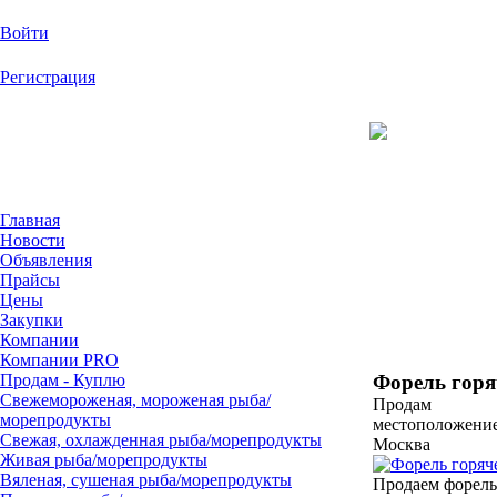
Войти
Регистрация
На Портале Serv
Главная
Новости
Объявления
Прайсы
Цены
Закупки
Компании
Компании PRO
Продам - Куплю
Форель горя
Свежемороженая, мороженая рыба/
Продам
морепродукты
местоположение
Свежая, охлажденная рыба/морепродукты
Москва
Живая рыба/морепродукты
Вяленая, сушеная рыба/морепродукты
Продаем форель