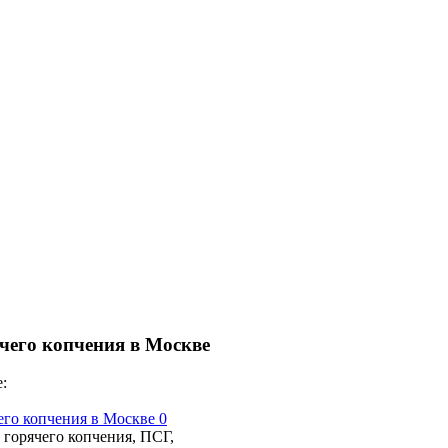
erFish вы сможете найти покупателя или поставщика, перевозчик
чего копчения в Москве
:
 горячего копчения, ПСГ,