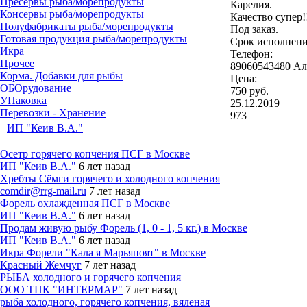
Пресервы рыба/морепродукты
Карелия.
Консервы рыба/морепродукты
Качество супер!
Полуфабрикаты рыба/морепродукты
Под заказ.
Готовая продукция рыба/морепродукты
Срок исполнени
Икра
Телефон:
Прочее
89060543480 Ал
Корма. Добавки для рыбы
Цена:
ОБОрудование
750 руб.
УПаковка
25.12.2019
Перевозки - Хранение
973
ИП "Кеив В.А."
Осетр горячего копчения ПСГ в Москве
ИП "Кеив В.А."
6 лет назад
Хребты Сёмги горячего и холодного копчения
comdir@rrg-mail.ru
7 лет назад
Форель охлажденная ПСГ в Москве
ИП "Кеив В.А."
6 лет назад
Продам живую рыбу Форель (1, 0 - 1, 5 кг.) в Москве
ИП "Кеив В.А."
6 лет назад
Икра Форели "Кала я Марьяпоят" в Москве
Красный Жемчуг
7 лет назад
РЫБА холодного и горячего копчения
ООО ТПК "ИНТЕРМАР"
7 лет назад
рыба холодного, горячего копчения, вяленая