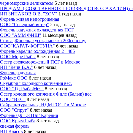
черноморские деликатесы
5 лет назад
ПРОДАМ: ( СОБСТВЕННОЕ ПРОИЗВОДСТВО-САХАЛИН) рыбу холод
ИП ЗИНАКОВ О.В. "ZOV"
1 год назад
Форель живая непотрошеная
ООО "Северный ветер"
2 года назад
Форель радужная охлажденная ПСГ
ООО "АММ ФИШ"
11 месяцев назад
Семга ,Форель, кусок, нарезка 200гр в в\у.
ООО"КАРАТ-ФОРТУНА"
6 лет назад
Форель карелия охлождённая 2+ 485
ООО Море Рыбы
8 лет назад
Осетр свежемороженый ПСГ в Москве
ИП "Кеив В.А."
6 лет назад
Форель радужная
РоМакс ООО
6 лет назад
Скумбрия холодного копчения вес.
ООО "ТД Рыба-Меч"
8 лет назад
Осетр холодного копчения Филе (Балык) вес
ООО "ВЕС"
8 лет назад
Сайра натуральная, НДМ ГОСТ в Москве
ООО "Спрут"
8 лет назад
Форель 0,9-1,8 ПБГ Карелия
ООО Крым Рыба
8 лет назад
свежая форель
ИП Власов
8 лет назад